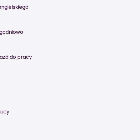
ngielskiego
ygodniowo
azd do pracy
racy