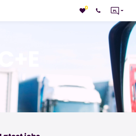
0
PL
 C+E