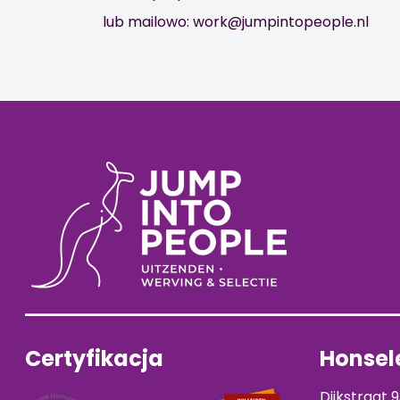
lub mailowo: work@jumpintopeople.nl
Certyfikacja
Honsele
Dijkstraat 