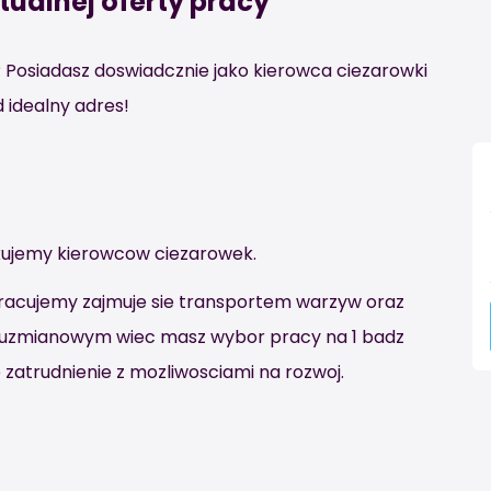
tualnej oferty pracy
 Posiadasz doswiadcznie jako kierowca ciezarowki
d idealny adres!
kujemy kierowcow ciezarowek.
lpracujemy zajmuje sie transportem warzyw oraz
wuzmianowym wiec masz wybor pracy na 1 badz
 zatrudnienie z mozliwosciami na rozwoj.