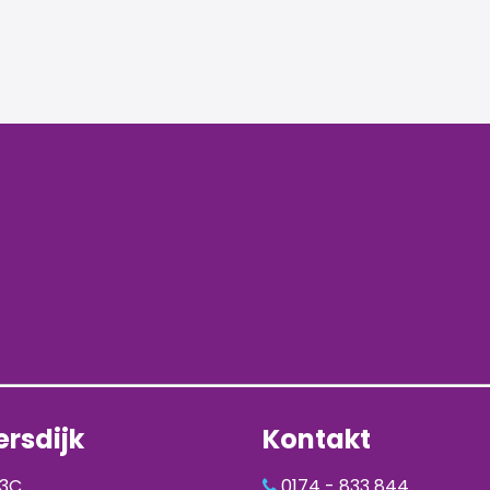
rsdijk
Kontakt
93C
0174 - 833 844