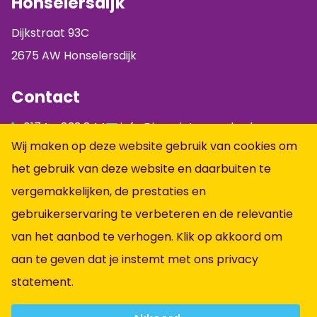
Honselersdijk
Dijkstraat 93C
2675 AW Honselersdijk
Contact
0174 - 833 844
info@jumpintopeople.nl
Wij maken op deze website gebruik van cookies om
Facebook
het gebruik van deze website en daarbuiten te
Instagram
vergemakkelijken, de prestaties en
LinkedIn
gebruikerservaring te verbeteren en de relevantie
Informatie
van het aanbod te verhogen. Klik op akkoord om
aan te geven dat je instemt met ons
privacy
Alle vacatures
statement
.
Vacatures per vakgebied
Over ons