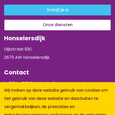
Schrijf je in
Onze diensten
Honselersdijk
Dijkstraat 93C
2675 AW Honselersdijk
Contact
0174 - 833 844
info@jumpintopeople.nl
Wij maken op deze website gebruik van cookies om
Facebook
het gebruik van deze website en daarbuiten te
Instagram
vergemakkelijken, de prestaties en
LinkedIn
gebruikerservaring te verbeteren en de relevantie