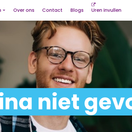
n
Over ons
Contact
Blogs
Uren invullen
ina niet ge