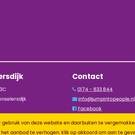
rsdijk
Contact
93C
0174 - 833 844
nselersdijk
info@jumpintopeople.nl
Facebook
Instagram
 gebruik van deze website en daarbuiten te vergemakkeli
LinkedIn
 het aanbod te verhogen. Klik op akkoord om aan te gev