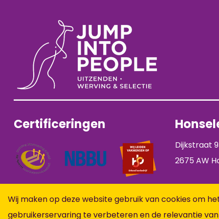
Certificeringen
Honsele
Dijkstraat 
2675 AW Ho
Schrijf je in
Wij maken op deze website gebruik van cookies om het
gebruikerservaring te verbeteren en de relevantie van