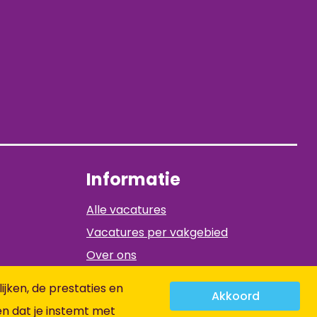
Informatie
Alle vacatures
Vacatures per vakgebied
Over ons
Contact
jken, de prestaties en
Akkoord
Algemene voorwaarden
en dat je instemt met