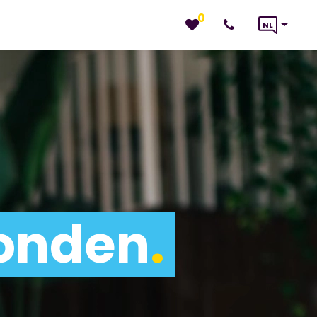
0
NL
vonden
.