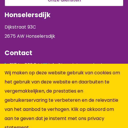
Honselersdijk
Dijkstraat 93C
2675 AW Honselersdijk
Contact
0174 - 833 844
info@jumpintopeople.nl
Wij maken op deze website gebruik van cookies om
Facebook
het gebruik van deze website en daarbuiten te
Instagram
vergemakkelijken, de prestaties en
LinkedIn
gebruikerservaring te verbeteren en de relevantie
Informatie
van het aanbod te verhogen. Klik op akkoord om
aan te geven dat je instemt met ons
privacy
Alle vacatures
statement
.