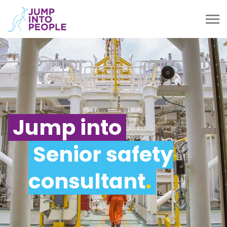
Jump into
Senior safety
consultant
.