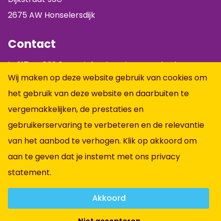
2675 AW Honselersdijk
Contact
0174 - 833 844
info@jumpintopeople.nl
Wij maken op deze website gebruik van cookies om
Facebook
het gebruik van deze website en daarbuiten te
Instagram
vergemakkelijken, de prestaties en
LinkedIn
gebruikerservaring te verbeteren en de relevantie
Informatie
van het aanbod te verhogen. Klik op akkoord om
aan te geven dat je instemt met ons
privacy
Alle vacatures
statement
.
Vacatures per vakgebied
Over ons
Akkoord
Contact