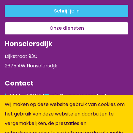
Schrijf je in
Onze diensten
Honselersdijk
Dijkstraat 93C
2675 AW Honselersdijk
Contact
0174 - 833 844
info@jumpintopeople.nl
Wij maken op deze website gebruik van cookies om
Facebook
het gebruik van deze website en daarbuiten te
Instagram
vergemakkelijken, de prestaties en
LinkedIn
gebruikerservaring te verbeteren en de relevantie