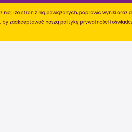
 z niej i ze stron z nią powiązanych, poprawić wyniki ora
”, by zaakceptować naszą politykę prywatności i
oświadcz
rsdijk
Kontakt
93C
0174 - 833 844
nselersdijk
info@jumpintopeople.nl
Facebook
Instagram
LinkedIn