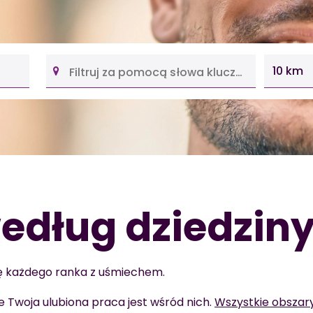
10 km
według dziedzin
się każdego ranka z uśmiechem.
 Twoja ulubiona praca jest wśród nich.
Wszystkie obsza