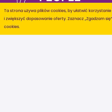
Ta strona używa plików cookies, by ułatwić korzystanie
i zwiększyć dopasowanie oferty. Zaznacz „Zgadzam się
cookies
.
Certyfikacja
Honsele
Dijkstraat 
2675 AW Ho
Otwarty wniosek
Nasze usługi