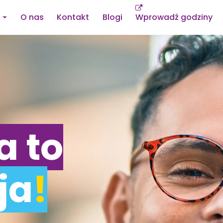
O nas
Kontakt
Blogi
Wprowadź godziny
a to
ja
!