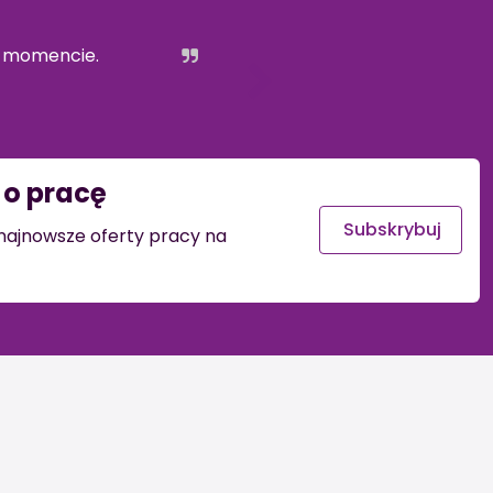
m momencie.
o pracę
Subskrybuj
j najnowsze oferty pracy na