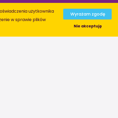
z doświadczenia użytkownika
Wyrażam zgodę
enie w sprawie plików
Nie akceptuję
Informacja
Wszystkie oferty pracy
Obszary zawodowe
O Nas
Kontact
Warunki ogólne
Oświadczenie o ochronie prywatności
Broszurę
Procedura reklamacyjna