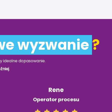
we wyzwanie
?
y idealne dopasowanie.
źniej
.
Rene
Operator procesu