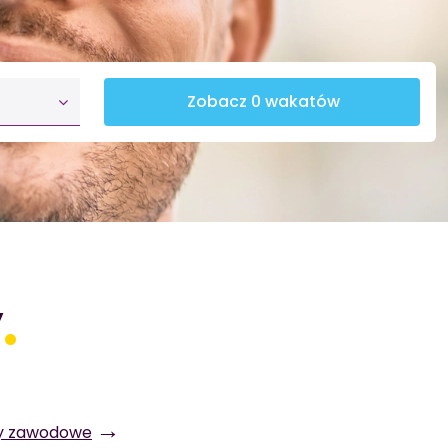
Zobacz 0 wakatów
y
.
→
ry zawodowe