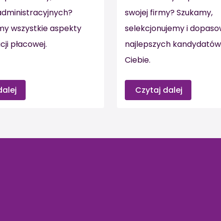
administracyjnych?
swojej firmy? Szukamy,
my wszystkie aspekty
selekcjonujemy i dopas
cji płacowej.
najlepszych kandydatów
Ciebie.
dalej
Czytaj dalej