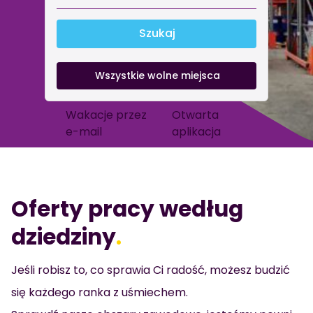
Szukaj
Wszystkie wolne miejsca
Wakacje przez
Otwarta
e-mail
aplikacja
Oferty pracy według
dziedziny
.
Jeśli robisz to, co sprawia Ci radość, możesz budzić
się każdego ranka z uśmiechem.