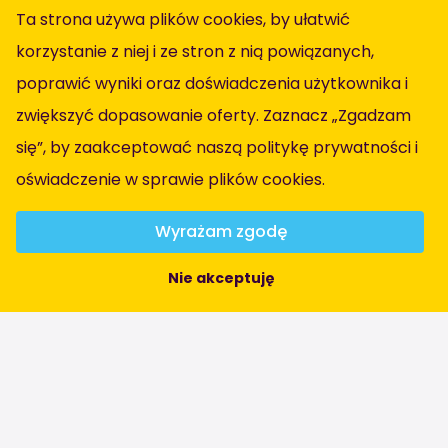
Facebook
Ta strona używa plików cookies, by ułatwić
Instagram
korzystanie z niej i ze stron z nią powiązanych,
LinkedIn
poprawić wyniki oraz doświadczenia użytkownika i
zwiększyć dopasowanie oferty. Zaznacz „Zgadzam
Informacja
się”, by zaakceptować naszą politykę prywatności i
oświadczenie w sprawie plików cookies
.
Wszystkie oferty pracy
Obszary zawodowe
Wyrażam zgodę
O Nas
Nie akceptuję
Kontact
Warunki ogólne
Oświadczenie o ochronie prywatności
Broszurę
Procedura reklamacyjna