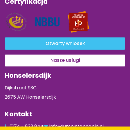
Certyfikacja
Otwarty wniosek
Nasze usługi
Honselersdijk
Dijkstraat 93C
2675 AW Honselersdijk
Kontakt
0174 - 833 844
info@jumpintopeople.nl