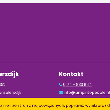
rsdijk
Kontakt
93C
0174 - 833 844
nselersdijk
info@jumpintopeople.nl
Facebook
 z niej i ze stron z nią powiązanych, poprawić wyniki ora
Instagram