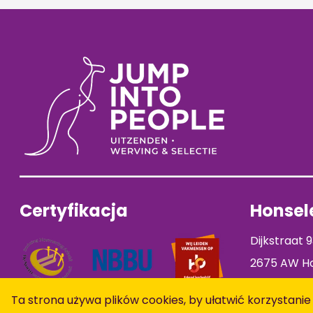
Certyfikacja
Honsele
Dijkstraat 
2675 AW Ho
Ta strona używa plików cookies, by ułatwić korzystanie
Otwarty wniosek