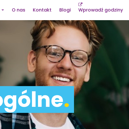
O nas
Kontakt
Blogi
Wprowadź godziny
ogólne
.