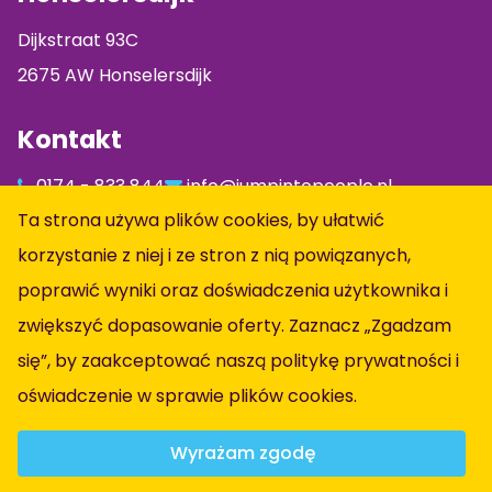
Dijkstraat 93C
2675 AW Honselersdijk
Kontakt
0174 - 833 844
info@jumpintopeople.nl
Ta strona używa plików cookies, by ułatwić
Facebook
korzystanie z niej i ze stron z nią powiązanych,
Instagram
poprawić wyniki oraz doświadczenia użytkownika i
LinkedIn
zwiększyć dopasowanie oferty. Zaznacz „Zgadzam
Informacja
się”, by zaakceptować naszą politykę prywatności i
oświadczenie w sprawie plików cookies
.
Wszystkie oferty pracy
Obszary zawodowe
Wyrażam zgodę
O Nas