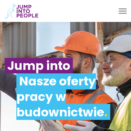
Jump into
Nasze oferty
pracy w
budownictwie
.