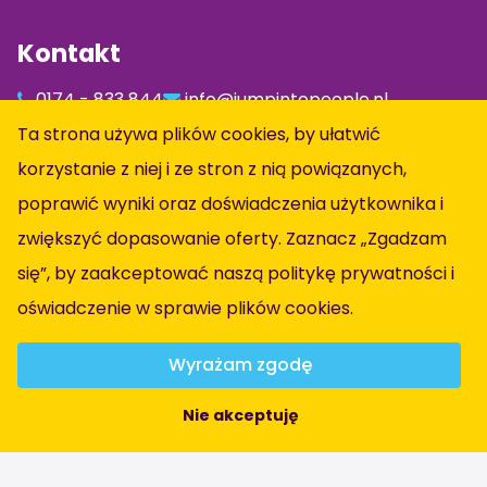
Kontakt
0174 - 833 844
info@jumpintopeople.nl
Facebook
Ta strona używa plików cookies, by ułatwić
Instagram
korzystanie z niej i ze stron z nią powiązanych,
LinkedIn
poprawić wyniki oraz doświadczenia użytkownika i
zwiększyć dopasowanie oferty. Zaznacz „Zgadzam
Informacja
się”, by zaakceptować naszą politykę prywatności i
oświadczenie w sprawie plików cookies
.
Wszystkie oferty pracy
Obszary zawodowe
Wyrażam zgodę
O Nas
Nie akceptuję
Kontact
Warunki ogólne