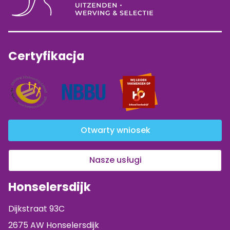
Certyfikacja
Otwarty wniosek
Nasze usługi
Honselersdijk
Dijkstraat 93C
2675 AW Honselersdijk