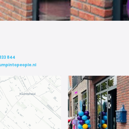
 833 844
umpintopeople.nl