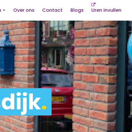
n
Over ons
Contact
Blogs
Uren invullen
dijk
.