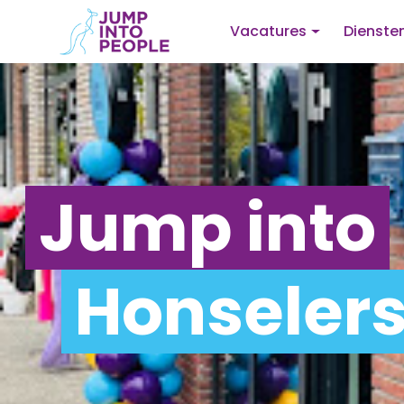
Vacatures
Dienste
Jump into
Honselers