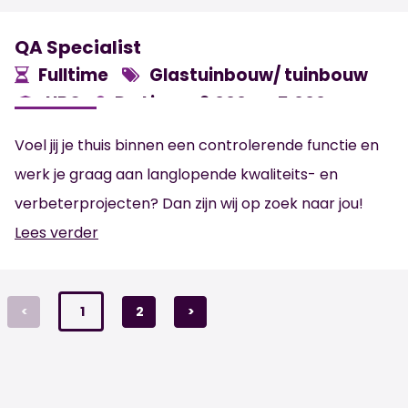
QA Specialist
Fulltime
Glastuinbouw/ tuinbouw
HBO
De Lier
3.000 -
5.000
€
€
Voel jij je thuis binnen een controlerende functie en
werk je graag aan langlopende kwaliteits- en
verbeterprojecten? Dan zijn wij op zoek naar jou!
Lees verder
<
1
2
>