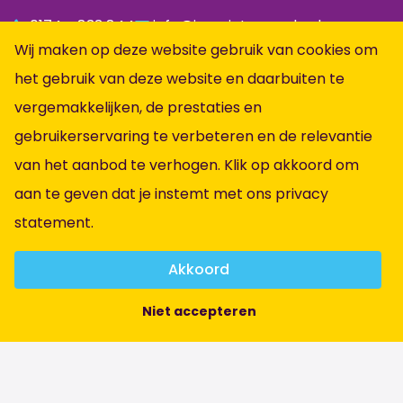
0174 - 833 844
info@jumpintopeople.nl
Wij maken op deze website gebruik van cookies om
Facebook
het gebruik van deze website en daarbuiten te
Instagram
vergemakkelijken, de prestaties en
LinkedIn
gebruikerservaring te verbeteren en de relevantie
Informatie
van het aanbod te verhogen. Klik op akkoord om
aan te geven dat je instemt met ons
privacy
Alle vacatures
statement
.
Vacatures per vakgebied
Over ons
Akkoord
Contact
Niet accepteren
Algemene voorwaarden
Privacybeleid
Brochure