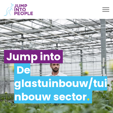
Jump into
De
glastuinbouw/tui
nbouw sector
.