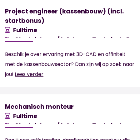
Project engineer (kassenbouw) (incl.
startbonus)
Fulltime
Glastuinbouw/ tuinbouw, Technisch, Bou
HBO
’s-Gravenzande
4.500
€
Beschik je over ervaring met 3D-CAD en affiniteit
met de kassenbouwsector? Dan zijn wij op zoek naar
jou!
Lees verder
Mechanisch monteur
Fulltime
Glastuinbouw/ tuinbouw, Technisch
Maasdijk
3.500 -
4.300
€
€