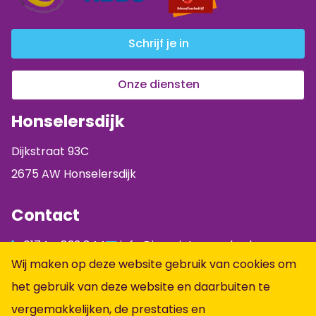
Schrijf je in
Onze diensten
Honselersdijk
Dijkstraat 93C
2675 AW Honselersdijk
Contact
0174 - 833 844
info@jumpintopeople.nl
Wij maken op deze website gebruik van cookies om
Facebook
het gebruik van deze website en daarbuiten te
Instagram
vergemakkelijken, de prestaties en
LinkedIn