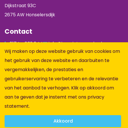
Dijkstraat 93C
2675 AW Honselersdijk
Contact
0174 - 833 844
info@jumpintopeople.nl
Wij maken op deze website gebruik van cookies om
Facebook
het gebruik van deze website en daarbuiten te
Instagram
vergemakkelijken, de prestaties en
LinkedIn
gebruikerservaring te verbeteren en de relevantie
Informatie
van het aanbod te verhogen. Klik op akkoord om
aan te geven dat je instemt met ons
privacy
Alle vacatures
statement
.
Vacatures per vakgebied
Over ons
Akkoord
Contact