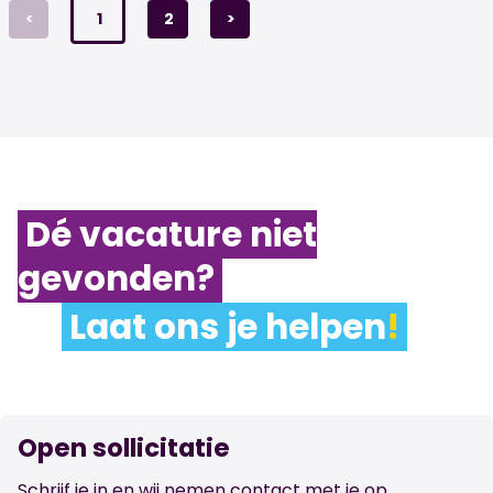
<
1
2
>
Dé vacature niet
gevonden?
Laat ons je helpen
!
Open sollicitatie
Schrijf je in en wij nemen contact met je op.