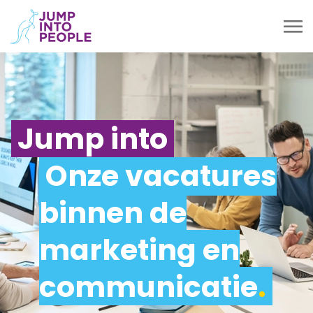
Jump into
Onze vacatures
binnen de
marketing en
communicatie
.