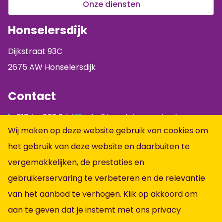
Onze diensten
Honselersdijk
Dijkstraat 93C
2675 AW Honselersdijk
Contact
0174 - 833 844
info@jumpintopeople.nl
Wij maken op deze website gebruik van cookies om
Facebook
het gebruik van deze website en daarbuiten te
Instagram
vergemakkelijken, de prestaties en
LinkedIn
gebruikerservaring te verbeteren en de relevantie
Informatie
van het aanbod te verhogen. Klik op akkoord om
aan te geven dat je instemt met ons
privacy
Alle vacatures