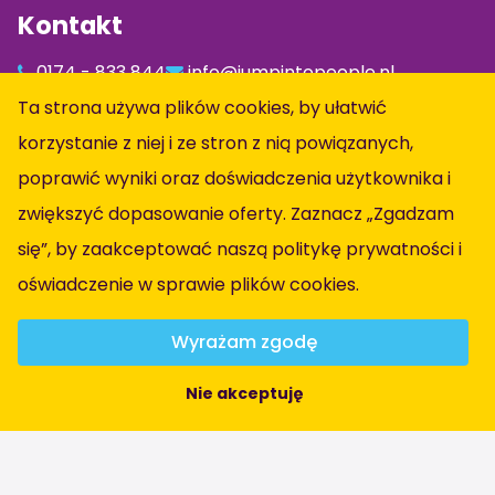
Kontakt
0174 - 833 844
info@jumpintopeople.nl
Facebook
Ta strona używa plików cookies, by ułatwić
Instagram
korzystanie z niej i ze stron z nią powiązanych,
LinkedIn
poprawić wyniki oraz doświadczenia użytkownika i
zwiększyć dopasowanie oferty. Zaznacz „Zgadzam
Informacja
się”, by zaakceptować naszą politykę prywatności i
oświadczenie w sprawie plików cookies
.
Wszystkie oferty pracy
Obszary zawodowe
Wyrażam zgodę
O Nas
Nie akceptuję
Kontact
Warunki ogólne
Oświadczenie o ochronie prywatności