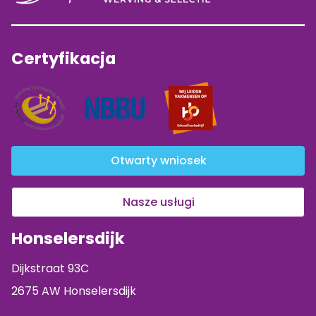
Certyfikacja
Otwarty wniosek
Nasze usługi
Honselersdijk
Dijkstraat 93C
2675 AW Honselersdijk