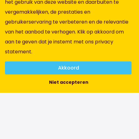
het gebruik van deze website en daarbuiten te
Instagram
vergemakkelijken, de prestaties en
LinkedIn
gebruikerservaring te verbeteren en de relevantie
Informatie
van het aanbod te verhogen. Klik op akkoord om
aan te geven dat je instemt met ons
privacy
Alle vacatures
statement
.
Vacatures per vakgebied
Over ons
Akkoord
Contact
Niet accepteren
Algemene voorwaarden
Privacybeleid
Brochure
Klachtenbehandeling
Anti-discriminatiebeleid