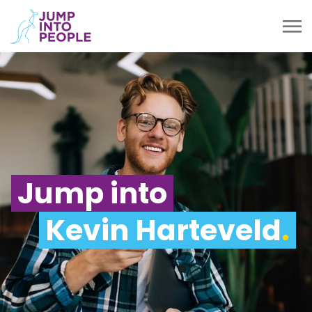
Jump into
Kevin Harteveld
.