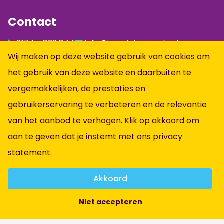
Contact
0174 - 833 844
info@jumpintopeople.nl
Wij maken op deze website gebruik van cookies om
Facebook
het gebruik van deze website en daarbuiten te
Instagram
vergemakkelijken, de prestaties en
LinkedIn
gebruikerservaring te verbeteren en de relevantie
Informatie
van het aanbod te verhogen. Klik op akkoord om
aan te geven dat je instemt met ons
privacy
Alle vacatures
statement
.
Vacatures per vakgebied
Over ons
Akkoord
Contact
Niet accepteren
Algemene voorwaarden
Privacybeleid