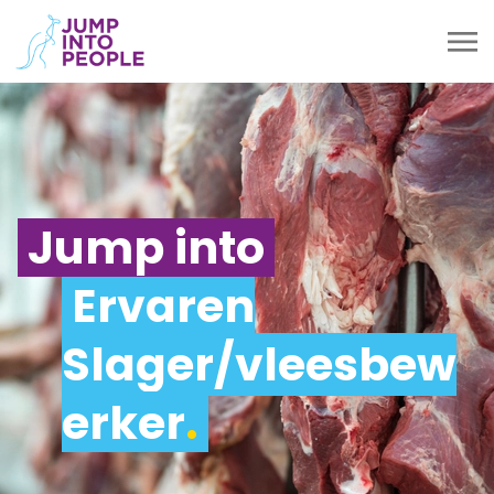
Jump into
Ervaren
Slager/vleesbew
erker
.