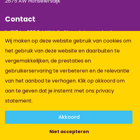
2675 AW Honselersdijk
Contact
0174 - 833 844
info@jumpintopeople.nl
Wij maken op deze website gebruik van cookies om
Facebook
het gebruik van deze website en daarbuiten te
Instagram
vergemakkelijken, de prestaties en
LinkedIn
gebruikerservaring te verbeteren en de relevantie
Informatie
van het aanbod te verhogen. Klik op akkoord om
aan te geven dat je instemt met ons
privacy
Alle vacatures
statement
.
Vacatures per vakgebied
Over ons
Akkoord
Contact
Niet accepteren
Algemene voorwaarden