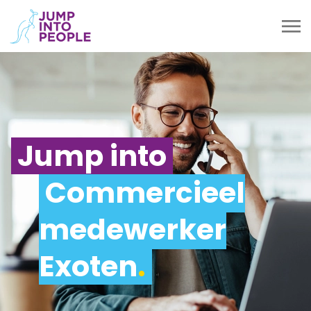
Jump into
Commercieel
medewerker
Exoten
.