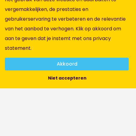
Instagram
vergemakkelijken, de prestaties en
LinkedIn
gebruikerservaring te verbeteren en de relevantie
Informatie
van het aanbod te verhogen. Klik op akkoord om
aan te geven dat je instemt met ons
privacy
Alle vacatures
statement
.
Vacatures per vakgebied
Over ons
Akkoord
Contact
Niet accepteren
Algemene voorwaarden
Privacybeleid
Brochure
Klachtenbehandeling
Anti-discriminatiebeleid