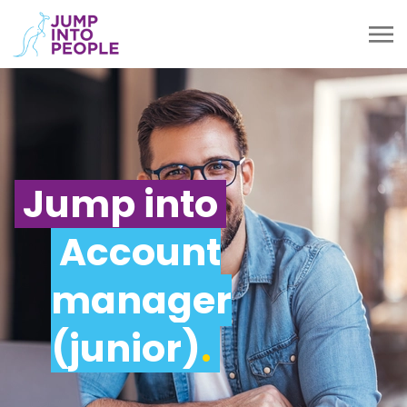
Jump into
Account
manager
(junior)
.