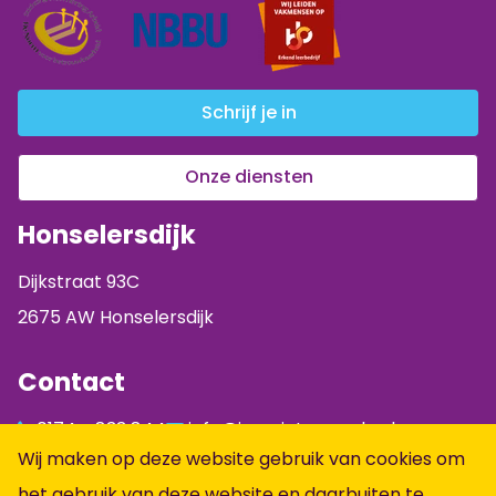
Schrijf je in
Onze diensten
Honselersdijk
Dijkstraat 93C
2675 AW Honselersdijk
Contact
0174 - 833 844
info@jumpintopeople.nl
Wij maken op deze website gebruik van cookies om
Facebook
het gebruik van deze website en daarbuiten te