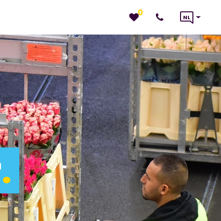
0
NL
r
.