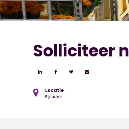
Solliciteer 
Locatie
Pijnacker