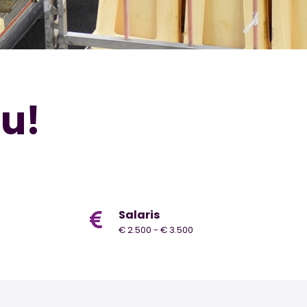
nu!
Salaris
€ 2.500 - € 3.500