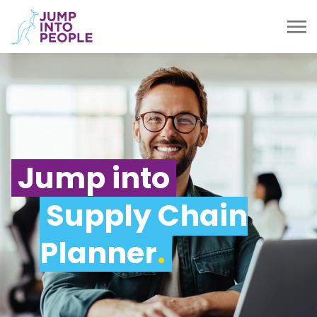
Jump into
Supply Chain
Planner
.