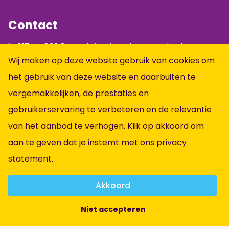
Contact
0174 - 833 844
info@jumpintopeople.nl
Wij maken op deze website gebruik van cookies om
Facebook
het gebruik van deze website en daarbuiten te
Instagram
vergemakkelijken, de prestaties en
LinkedIn
gebruikerservaring te verbeteren en de relevantie
Informatie
van het aanbod te verhogen. Klik op akkoord om
aan te geven dat je instemt met ons
privacy
Alle vacatures
statement
.
Vacatures per vakgebied
Over ons
Akkoord
Contact
Niet accepteren
Algemene voorwaarden