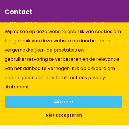
Contact
0174 - 833 844
info@jumpintopeople.nl
Wij maken op deze website gebruik van cookies om
Facebook
het gebruik van deze website en daarbuiten te
Instagram
vergemakkelijken, de prestaties en
LinkedIn
gebruikerservaring te verbeteren en de relevantie
Informatie
van het aanbod te verhogen. Klik op akkoord om
aan te geven dat je instemt met ons
privacy
Alle vacatures
statement
.
Vacatures per vakgebied
Over ons
Akkoord
Contact
Niet accepteren
Algemene voorwaarden
Privacybeleid