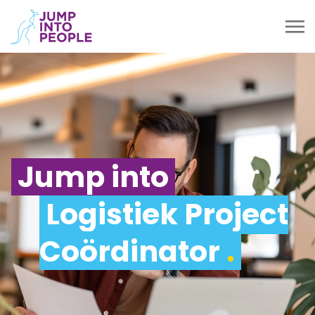
Jump into
Logistiek Project
Coördinator
.