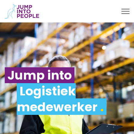
Jump into
Logistiek
medewerker
.