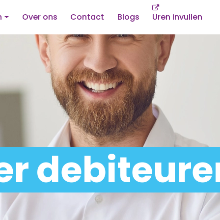
n
Over ons
Contact
Blogs
Uren invullen
r debiteure