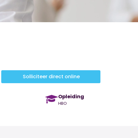
Solliciteer direct online
Opleiding
HBO