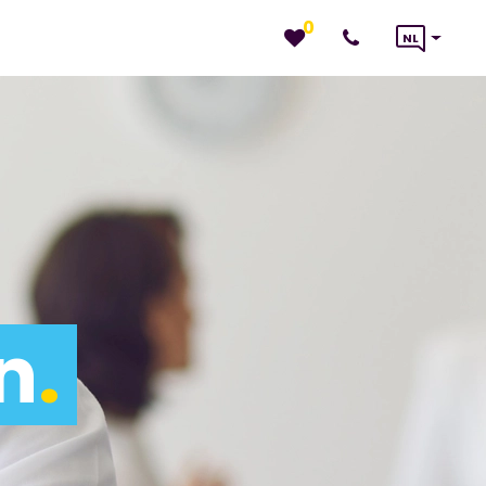
0
NL
n
.