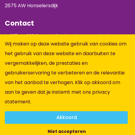
2675 AW Honselersdijk
Contact
0174 - 833 844
info@jumpintopeople.nl
Wij maken op deze website gebruik van cookies om
Facebook
het gebruik van deze website en daarbuiten te
Instagram
vergemakkelijken, de prestaties en
LinkedIn
gebruikerservaring te verbeteren en de relevantie
Informatie
van het aanbod te verhogen. Klik op akkoord om
aan te geven dat je instemt met ons
privacy
Alle vacatures
statement
.
Vacatures per vakgebied
Over ons
Akkoord
Contact
Niet accepteren
Algemene voorwaarden