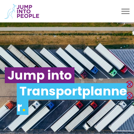
Jump into
Transportplanne
r
.