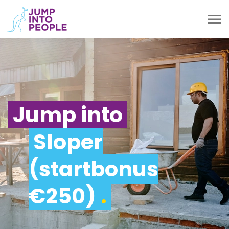
Jump into
Sloper
(startbonus
€250)
.