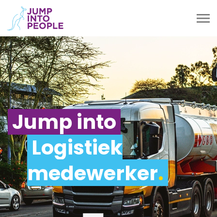
Jump into
Logistiek
medewerker
.