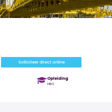
Solliciteer direct online
Opleiding
HBO