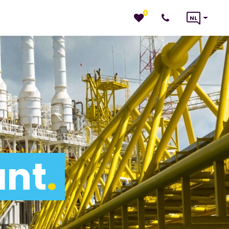
0
NL
ant
.