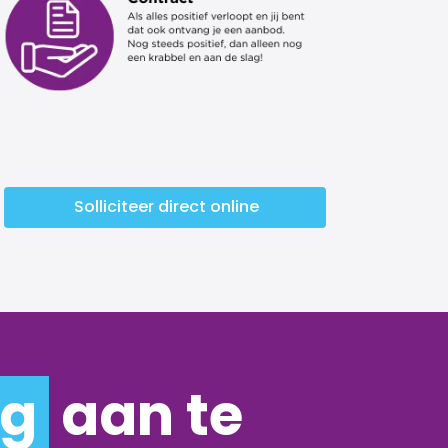
Solliciteer direct online
ng
aan te