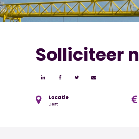
Solliciteer 
Locatie
Delft