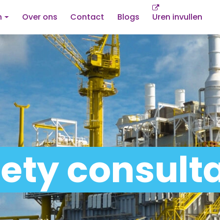
n
Over ons
Contact
Blogs
Uren invullen
fety consult