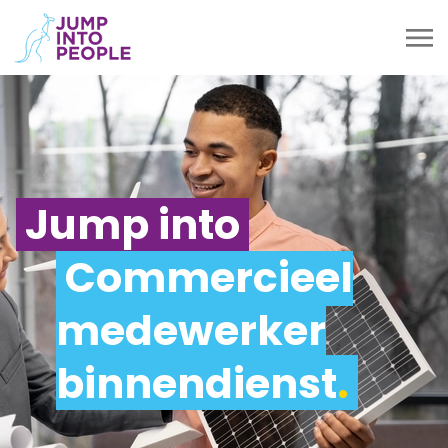
Jump into
Commercieel
medewerker
binnendienst
.