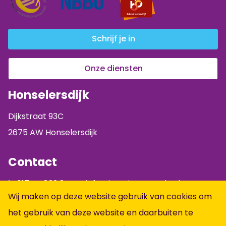
Schrijf je in
Onze diensten
Honselersdijk
Dijkstraat 93C
2675 AW Honselersdijk
Contact
0174 - 833 844
info@jumpintopeople.nl
Wij maken op deze website gebruik van cookies om
Facebook
het gebruik van deze website en daarbuiten te
Instagram