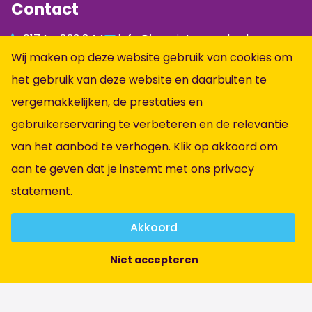
Contact
0174 - 833 844
info@jumpintopeople.nl
Wij maken op deze website gebruik van cookies om
Facebook
het gebruik van deze website en daarbuiten te
Instagram
vergemakkelijken, de prestaties en
LinkedIn
gebruikerservaring te verbeteren en de relevantie
Informatie
van het aanbod te verhogen. Klik op akkoord om
aan te geven dat je instemt met ons
privacy
Alle vacatures
statement
.
Vacatures per vakgebied
Over ons
Akkoord
Contact
Niet accepteren
Algemene voorwaarden
Privacybeleid
Brochure