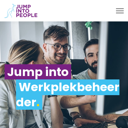
Jump into
Werkplekbeheer
der
.